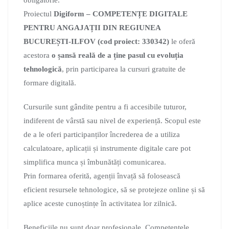
obligatorie.
Proiectul
Digiform – COMPETENȚE DIGITALE
PENTRU ANGAJAȚII DIN REGIUNEA
BUCUREȘTI-ILFOV (cod proiect: 330342)
le oferă
acestora
o șansă reală de a ține pasul cu evoluția
tehnologică
, prin participarea la cursuri gratuite de
formare digitală.
Cursurile sunt gândite pentru a fi accesibile tuturor,
indiferent de vârstă sau nivel de experiență. Scopul este
de a le oferi participanților încrederea de a utiliza
calculatoare, aplicații și instrumente digitale care pot
simplifica munca și îmbunătăți comunicarea.
Prin formarea oferită, agenții învață să folosească
eficient resursele tehnologice, să se protejeze online și să
aplice aceste cunoștințe în activitatea lor zilnică.
Beneficiile nu sunt doar profesionale. Competențele