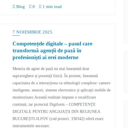
Blog
0
1 min read
7 NOIEMBRIE 2025
Competențele digitale – pasul care
transformă agenții de pază în
profesioniști ai erei moderne
Meseria de agent de pază nu mai înseamnă doar
supraveghere și prezență fizică. În prezent, înseamnă
capacitatea de a interacționa cu tehnologii complexe: camere
inteligente, senzori, sisteme electronice și aplicații mobile de
monitorizare.Această realitate impune o recalificare
continuă, iar proiectul Digiform – COMPETENȚE
DIGITALE PENTRU ANGAJAȚII DIN REGIUNEA
BUCUREȘTI-ILFOV (cod proiect: 330342) oferă exact
instrumentele necesare.