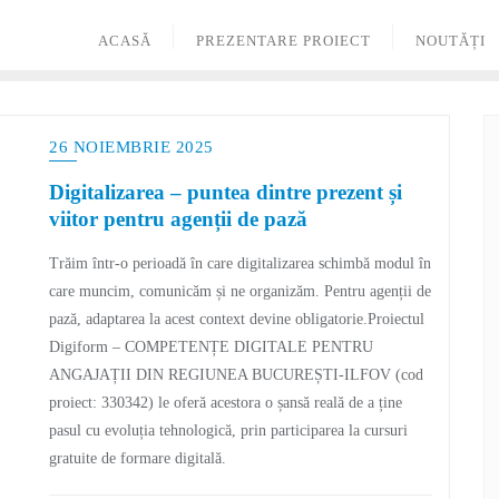
ACASĂ
PREZENTARE PROIECT
NOUTĂȚI
26 NOIEMBRIE 2025
Digitalizarea – puntea dintre prezent și
viitor pentru agenții de pază
Trăim într-o perioadă în care digitalizarea schimbă modul în
care muncim, comunicăm și ne organizăm. Pentru agenții de
pază, adaptarea la acest context devine obligatorie.Proiectul
Digiform – COMPETENȚE DIGITALE PENTRU
ANGAJAȚII DIN REGIUNEA BUCUREȘTI-ILFOV (cod
proiect: 330342) le oferă acestora o șansă reală de a ține
pasul cu evoluția tehnologică, prin participarea la cursuri
gratuite de formare digitală.