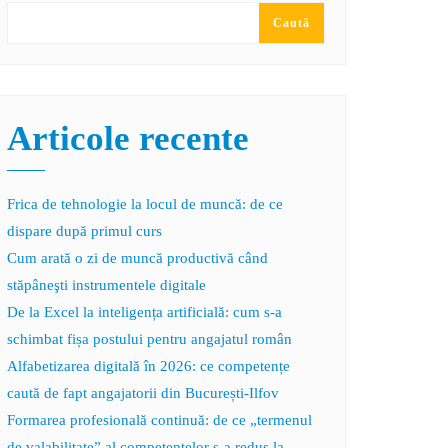
Caută
Articole recente
Frica de tehnologie la locul de muncă: de ce
dispare după primul curs
Cum arată o zi de muncă productivă când
stăpâneşti instrumentele digitale
De la Excel la inteligența artificială: cum s-a
schimbat fișa postului pentru angajatul român
Alfabetizarea digitală în 2026: ce competențe
caută de fapt angajatorii din București-Ilfov
Formarea profesională continuă: de ce „termenul
de valabilitate” al competențelor s-a redus la