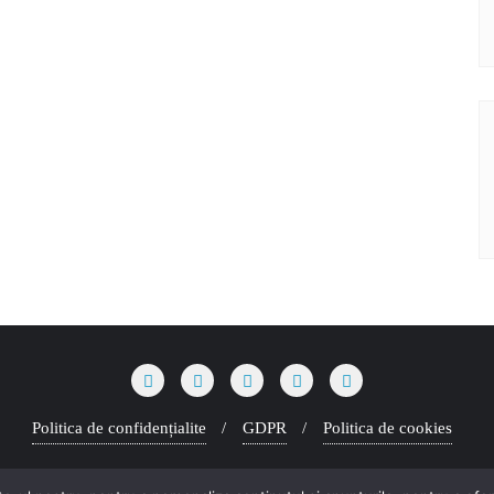
Politica de confidențialite
GDPR
Politica de cookies
iect DIgiform . All rights reserved.
Powered by
WordPress
&
Designe