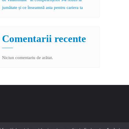
jumătate și ce înseamnă asta pentru cariera ta
Comentarii recente
Niciun comentariu de arătat.
d by
Bizberg Themes