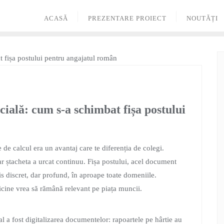
ACASĂ
PREZENTARE PROIECT
NOUTĂȚI
icială: cum s-a schimbat fișa postului
e de calcul era un avantaj care te diferenția de colegi.
iar ștacheta a urcat continuu. Fișa postului, acel document
is discret, dar profund, în aproape toate domeniile.
ricine vrea să rămână relevant pe piața muncii.
al a fost digitalizarea documentelor: rapoartele pe hârtie au