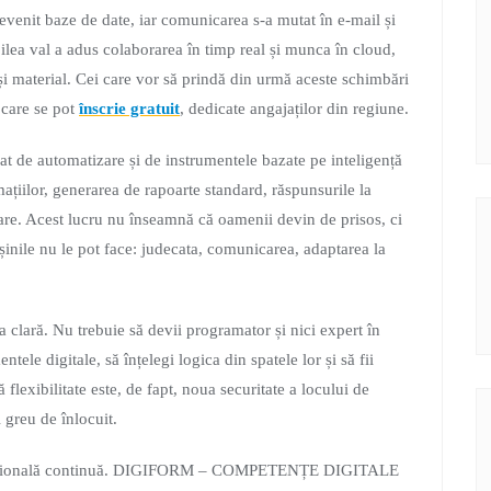
 devenit baze de date, iar comunicarea s-a mutat în e-mail și
ilea val a adus colaborarea în timp real și munca în cloud,
i material. Cei care vor să prindă din urmă aceste schimbări
 care se pot
înscrie gratuit
, dedicate angajaților din regiune.
cat de automatizare și de instrumentele bazate pe inteligență
rmațiilor, generarea de rapoarte standard, răspunsurile la
ware. Acest lucru nu înseamnă că oamenii devin de prisos, ci
așinile nu le pot face: judecata, comunicarea, adaptarea la
 clară. Nu trebuie să devii programator și nici expert în
ntele digitale, să înțelegi logica din spatele lor și să fii
flexibilitate este, de fapt, noua securitate a locului de
 greu de înlocuit.
rofesională continuă. DIGIFORM – COMPETENȚE DIGITALE