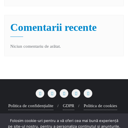
Comentarii recente
Niciun comentariu de arătat.
Politica de confidențialite
GDPR
Politica de cookies
Copyright ©2026 Proiect DIgiform . All rights reserved.
Powered
Folosim cookie-uri pentru a vă oferi cea mai bună experiență
by
WordPress
&
Designed by
Bizberg Themes
pe site-ul nostru, pentru a personaliza conținutul și anunțurile,