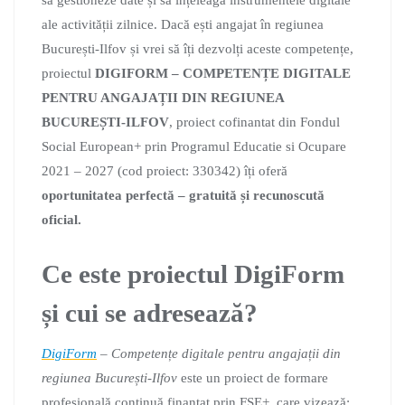
să gestioneze date și să înțeleagă instrumentele digitale
ale activității zilnice. Dacă ești angajat în regiunea
București-Ilfov și vrei să îți dezvolți aceste competențe,
proiectul
DIGIFORM – COMPETENȚE DIGITALE
PENTRU ANGAJAȚII DIN REGIUNEA
BUCUREȘTI-ILFOV
, proiect cofinantat din Fondul
Social European+ prin Programul Educatie si Ocupare
2021 – 2027 (cod proiect: 330342) îți oferă
oportunitatea perfectă – gratuită și recunoscută
oficial.
Ce este proiectul DigiForm
și cui se adresează?
DigiForm
– Competențe digitale pentru angajații din
regiunea București-Ilfov
este un proiect de formare
profesională continuă finanțat prin FSE+, care vizează: