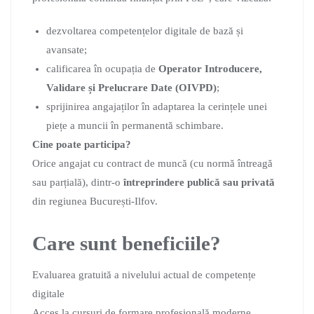
dezvoltarea competențelor digitale de bază și
avansate;
calificarea în ocupația de
Operator Introducere,
Validare și Prelucrare Date (OIVPD)
;
sprijinirea angajaților în adaptarea la cerințele unei
piețe a muncii în permanentă schimbare.
Cine poate participa?
Orice angajat cu contract de muncă (cu normă întreagă
sau parțială), dintr-o
întreprindere publică sau privată
din regiunea București-Ilfov.
Care sunt beneficiile?
Evaluarea gratuită a nivelului actual de competențe
digitale
Acces la cursuri de formare profesională moderne,