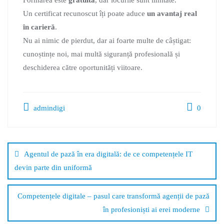
Formarea este
gratuită
, dar locurile sunt limitate.
Un certificat recunoscut îți poate aduce
un avantaj real
în carieră
.
Nu ai nimic de pierdut, dar ai foarte multe de câștigat:
cunoștințe noi, mai multă siguranță profesională și
deschiderea către oportunități viitoare.
admindigi
0
Agentul de pază în era digitală: de ce competențele IT
devin parte din uniformă
Competențele digitale – pasul care transformă agenții de pază
în profesioniști ai erei moderne